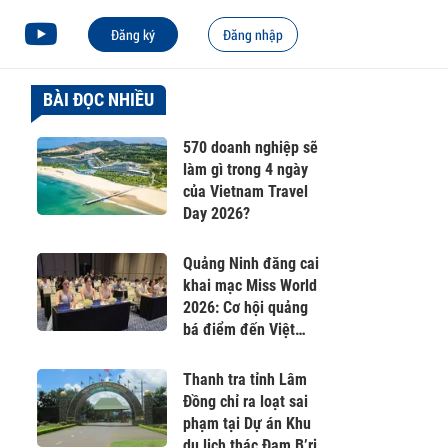
Đăng ký
Đăng nhập
BÀI ĐỌC NHIỀU
570 doanh nghiệp sẽ
làm gì trong 4 ngày
của Vietnam Travel
Day 2026?
Quảng Ninh đăng cai
khai mạc Miss World
2026: Cơ hội quảng
bá điểm đến Việt
Nam ra thế giới
Thanh tra tỉnh Lâm
Đồng chỉ ra loạt sai
phạm tại Dự án Khu
du lịch thác Đam B’ri