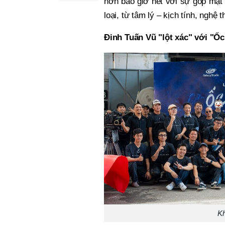
hơn bao giờ hết với sự góp mặt c
loại, từ tâm lý – kịch tính, nghệ 
Đinh Tuấn Vũ "lột xác" với "
K