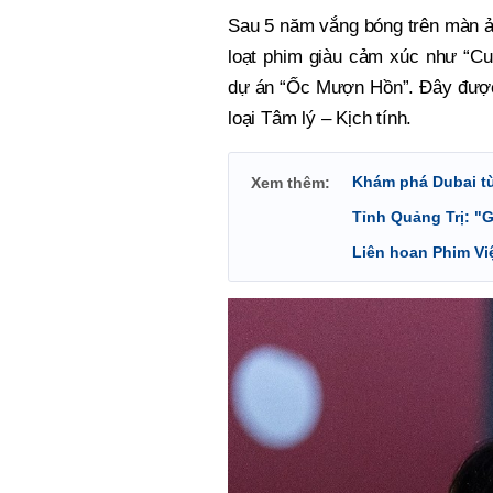
Sau 5 năm vắng bóng trên màn ản
loạt phim giàu cảm xúc như “Cuộ
dự án “Ốc Mượn Hồn”. Đây đượ
loại Tâm lý – Kịch tính.
Khám phá Dubai từ
Xem thêm:
Tỉnh Quảng Trị: "
Liên hoan Phim Việ