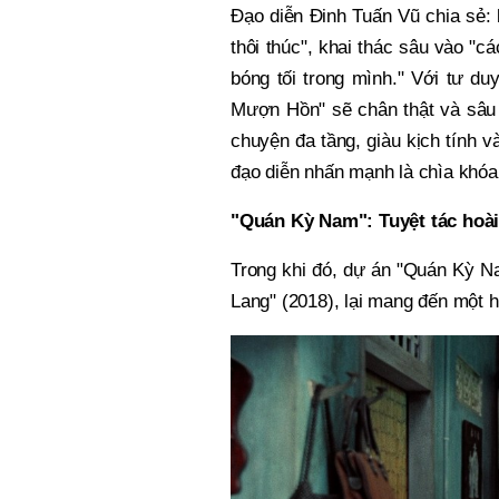
Đạo diễn Đinh Tuấn Vũ chia sẻ:
thôi thúc", khai thác sâu vào "c
bóng tối trong mình." Với tư du
Mượn Hồn" sẽ chân thật và sâu 
chuyện đa tầng, giàu kịch tính v
đạo diễn nhấn mạnh là chìa khóa 
"Quán Kỳ Nam": Tuyệt tác hoà
Trong khi đó, dự án "Quán Kỳ N
Lang" (2018), lại mang đến một h