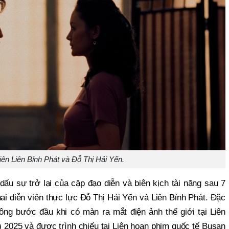
iên Liên Bỉnh Phát và Đỗ Thị Hải Yến.
u sự trở lại của cặp đạo diễn và biên kịch tài năng sau 7
ai diễn viên thực lực Đỗ Thị Hải Yến và Liên Bỉnh Phát. Đặc
công bước đầu khi có màn ra mắt điện ảnh thế giới tại Liên
) 2025 và được trình chiếu tại Liên hoan phim quốc tế Busan