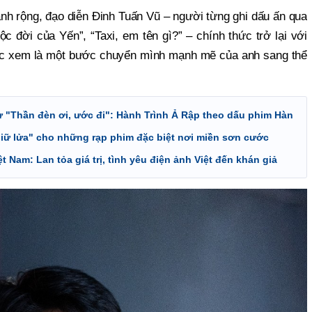
h rộng, đạo diễn Đinh Tuấn Vũ – người từng ghi dấu ấn qua
c đời của Yến”, “Taxi, em tên gì?” – chính thức trở lại với
c xem là một bước chuyển mình mạnh mẽ của anh sang thể
 "Thần đèn ơi, ước đi": Hành Trình Ả Rập theo dấu phim Hàn
Giữ lửa" cho những rạp phim đặc biệt nơi miền sơn cước
t Nam: Lan tỏa giá trị, tình yêu điện ảnh Việt đến khán giả