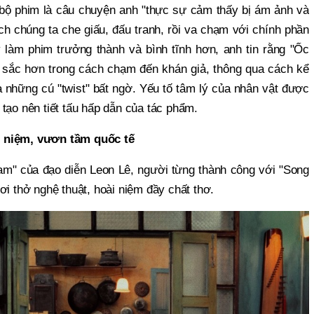
 bộ phim là câu chuyện anh "thực sự cảm thấy bị ám ảnh và
ách chúng ta che giấu, đấu tranh, rồi va chạm với chính phần
y làm phim trưởng thành và bình tĩnh hơn, anh tin rằng "Ốc
sắc hơn trong cách chạm đến khán giả, thông qua cách kể
à những cú "twist" bất ngờ. Yếu tố tâm lý của nhân vật được
tạo nên tiết tấu hấp dẫn của tác phẩm.
i niệm, vươn tầm quốc tế
am" của đạo diễn Leon Lê, người từng thành công với "Song
ơi thở nghệ thuật, hoài niệm đầy chất thơ.