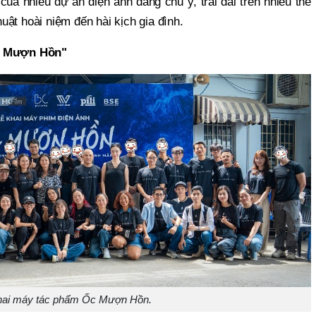
ủa nhiều dự án điện ảnh đáng chú ý, trải dài trên nhiều thể
thuật hoài niệm đến hài kịch gia đình.
Ốc Mượn Hồn"
hai máy tác phẩm Ốc Mượn Hồn.