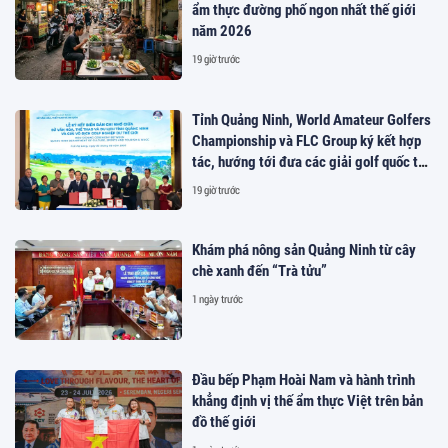
ẩm thực đường phố ngon nhất thế giới
năm 2026
19 giờ trước
Tỉnh Quảng Ninh, World Amateur Golfers
Championship và FLC Group ký kết hợp
tác, hướng tới đưa các giải golf quốc tế
đến Việt Nam
19 giờ trước
Khám phá nông sản Quảng Ninh từ cây
chè xanh đến “Trà tửu”
1 ngày trước
Đầu bếp Phạm Hoài Nam và hành trình
khẳng định vị thế ẩm thực Việt trên bản
đồ thế giới