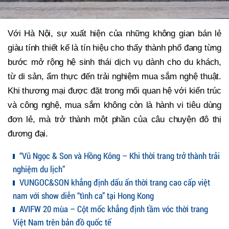
Với Hà Nội, sự xuất hiện của những không gian bán lẻ
giàu tính thiết kế là tín hiệu cho thấy thành phố đang từng
bước mở rộng hệ sinh thái dịch vụ dành cho du khách,
từ di sản, ẩm thực đến trải nghiệm mua sắm nghệ thuật.
Khi thương mại được đặt trong mối quan hệ với kiến trúc
và công nghệ, mua sắm không còn là hành vi tiêu dùng
đơn lẻ, mà trở thành một phần của câu chuyện đô thị
đương đại.
“Vũ Ngọc & Son và Hồng Kông – Khi thời trang trở thành trải
nghiệm du lịch”
VUNGOC&SON khẳng định dấu ấn thời trang cao cấp việt
nam với show diễn “tình ca” tại Hong Kong
AVIFW 20 mùa – Cột mốc khẳng định tầm vóc thời trang
Việt Nam trên bản đồ quốc tế