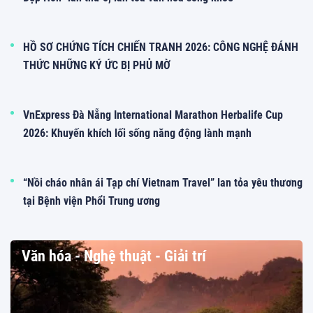
HỒ SƠ CHỨNG TÍCH CHIẾN TRANH 2026: CÔNG NGHỆ ĐÁNH
THỨC NHỮNG KÝ ỨC BỊ PHỦ MỜ
VnExpress Đà Nẵng International Marathon Herbalife Cup
2026: Khuyến khích lối sống năng động lành mạnh
“Nồi cháo nhân ái Tạp chí Vietnam Travel” lan tỏa yêu thương
tại Bệnh viện Phổi Trung ương
Văn hóa - Nghệ thuật - Giải trí