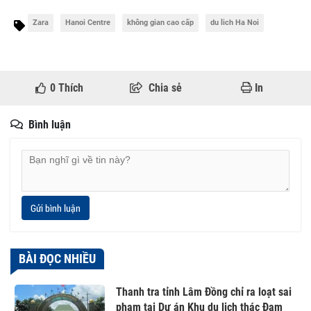
Zara
Hanoi Centre
không gian cao cấp
du lich Ha Noi
0
Thích
Chia sẻ
In
Bình luận
Gửi bình luận
BÀI ĐỌC NHIỀU
Thanh tra tỉnh Lâm Đồng chỉ ra loạt sai
phạm tại Dự án Khu du lịch thác Đam