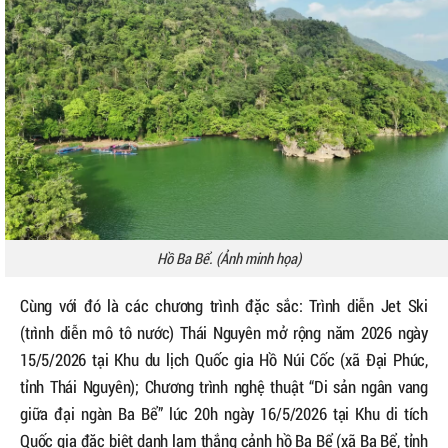
Hồ Ba Bể. (Ảnh minh họa)
Cùng với đó là các chương trình đặc sắc: Trình diễn Jet Ski
(trình diễn mô tô nước) Thái Nguyên mở rộng năm 2026 ngày
15/5/2026 tại Khu du lịch Quốc gia Hồ Núi Cốc (xã Đại Phúc,
tỉnh Thái Nguyên); Chương trình nghệ thuật “Di sản ngân vang
giữa đại ngàn Ba Bể” lúc 20h ngày 16/5/2026 tại Khu di tích
Quốc gia đặc biệt danh lam thắng cảnh hồ Ba Bể (xã Ba Bể, tỉnh