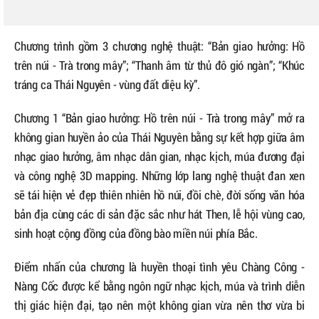
Chương trình gồm 3 chương nghệ thuật: “Bản giao hưởng: Hồ
trên núi - Trà trong mây”; “Thanh âm từ thủ đô gió ngàn”; “Khúc
tráng ca Thái Nguyên - vùng đất diệu kỳ”.
Chương 1 “Bản giao hưởng: Hồ trên núi - Trà trong mây” mở ra
không gian huyền ảo của Thái Nguyên bằng sự kết hợp giữa âm
nhạc giao hưởng, âm nhạc dân gian, nhạc kịch, múa đương đại
và công nghệ 3D mapping. Những lớp lang nghệ thuật đan xen
sẽ tái hiện vẻ đẹp thiên nhiên hồ núi, đồi chè, đời sống văn hóa
bản địa cùng các di sản đặc sắc như hát Then, lễ hội vùng cao,
sinh hoạt cộng đồng của đồng bào miền núi phía Bắc.
Điểm nhấn của chương là huyền thoại tình yêu Chàng Công -
Nàng Cốc được kể bằng ngôn ngữ nhạc kịch, múa và trình diễn
thị giác hiện đại, tạo nên một không gian vừa nên thơ vừa bi