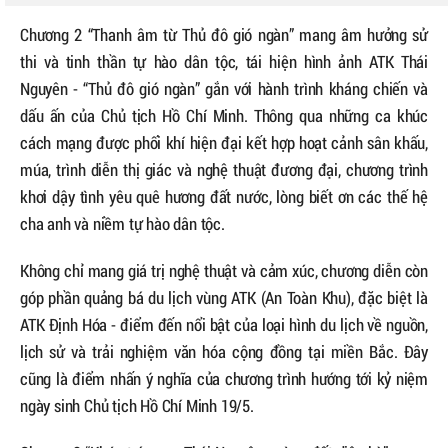
Chương 2 “Thanh âm từ Thủ đô gió ngàn” mang âm hưởng sử
thi và tinh thần tự hào dân tộc, tái hiện hình ảnh ATK Thái
Nguyên - “Thủ đô gió ngàn” gắn với hành trình kháng chiến và
dấu ấn của Chủ tịch Hồ Chí Minh. Thông qua những ca khúc
cách mạng được phối khí hiện đại kết hợp hoạt cảnh sân khấu,
múa, trình diễn thị giác và nghệ thuật đương đại, chương trình
khơi dậy tình yêu quê hương đất nước, lòng biết ơn các thế hệ
cha anh và niềm tự hào dân tộc.
Không chỉ mang giá trị nghệ thuật và cảm xúc, chương diễn còn
góp phần quảng bá du lịch vùng ATK (An Toàn Khu), đặc biệt là
ATK Định Hóa - điểm đến nổi bật của loại hình du lịch về nguồn,
lịch sử và trải nghiệm văn hóa cộng đồng tại miền Bắc. Đây
cũng là điểm nhấn ý nghĩa của chương trình hướng tới kỷ niệm
ngày sinh Chủ tịch Hồ Chí Minh 19/5.