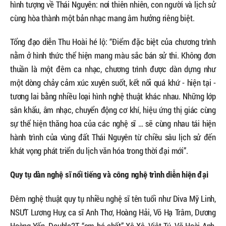
hình tượng về Thái Nguyên: nơi thiên nhiên, con người và lịch sử
cùng hòa thành một bản nhạc mang âm hưởng riêng biệt.
Tổng đạo diễn Thu Hoài hé lộ: “Điểm đặc biệt của chương trình
nằm ở hình thức thể hiện mang màu sắc bán sử thi. Không đơn
thuần là một đêm ca nhạc, chương trình được dàn dựng như
một dòng chảy cảm xúc xuyên suốt, kết nối quá khứ - hiện tại -
tương lai bằng nhiều loại hình nghệ thuật khác nhau. Những lớp
sân khấu, âm nhạc, chuyển động cơ khí, hiệu ứng thị giác cùng
sự thể hiện thăng hoa của các nghệ sĩ … sẽ cùng nhau tái hiện
hành trình của vùng đất Thái Nguyên từ chiều sâu lịch sử đến
khát vọng phát triển du lịch văn hóa trong thời đại mới”.
Quy tụ dàn nghệ sĩ nổi tiếng và công nghệ trình diễn hiện đại
Đêm nghệ thuật quy tụ nhiều nghệ sĩ tên tuổi như Diva Mỹ Linh,
NSƯT Lương Huy, ca sĩ Anh Thơ, Hoàng Hải, Võ Hạ Trâm, Dương
Hoàng Yến, Double2T, “em bé chất” Xệ Xệ, Việt Tú, Võ Hoài Anh,