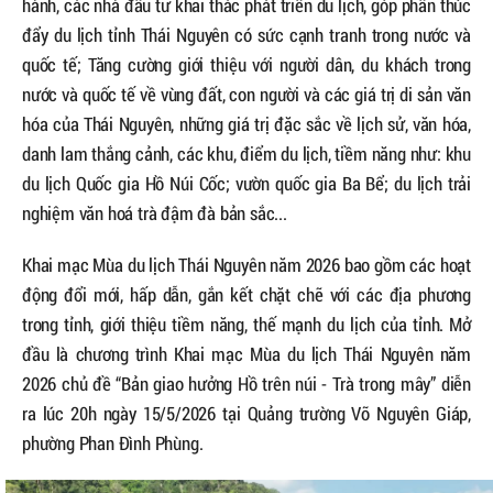
hành, các nhà đầu tư khai thác phát triển du lịch, góp phần thúc
đẩy du lịch tỉnh Thái Nguyên có sức cạnh tranh trong nước và
quốc tế; Tăng cường giới thiệu với người dân, du khách trong
nước và quốc tế về vùng đất, con người và các giá trị di sản văn
hóa của Thái Nguyên, những giá trị đặc sắc về lịch sử, văn hóa,
danh lam thắng cảnh, các khu, điểm du lịch, tiềm năng như: khu
du lịch Quốc gia Hồ Núi Cốc; vườn quốc gia Ba Bể; du lịch trải
nghiệm văn hoá trà đậm đà bản sắc...
Khai mạc Mùa du lịch Thái Nguyên năm 2026 bao gồm các hoạt
động đổi mới, hấp dẫn, gắn kết chặt chẽ với các địa phương
trong tỉnh, giới thiệu tiềm năng, thế mạnh du lịch của tỉnh. Mở
đầu là chương trình Khai mạc Mùa du lịch Thái Nguyên năm
2026 chủ đề “Bản giao hưởng Hồ trên núi - Trà trong mây” diễn
ra lúc 20h ngày 15/5/2026 tại Quảng trường Võ Nguyên Giáp,
phường Phan Đình Phùng.