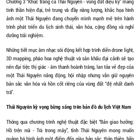
Chương 3 “Khúc tráng ca Thái Nguyên - vùng đất diệu kỳ” mang
tinh thần hiện đại, trẻ trung và đầy năng lượng, khắc họa hình
ảnh một Thái Nguyên đang chuyển mình mạnh mẽ trên hành
trình phát triển du lịch sinh thái, văn hóa, cộng đồng và nghỉ
dưỡng trải nghiệm.
Những tiết mục âm nhạc sôi động kết hợp trình diễn drone light,
3D mapping, pháo hoa nghệ thuật và sân khấu đại cảnh sẽ tạo
nên đại tiệc thị giác - âm thanh hoành tráng, lan tỏa vẻ đẹp của
một Thái Nguyên năng động, hội nhập nhưng vẫn giữ nguyên
bản sắc văn hóa và hồn cốt riêng của vùng đất “đệ nhất danh
trà”.
Thái Nguyên kỳ vọng bừng sáng trên bản đồ du lịch Việt Nam
Thông qua chương trình nghệ thuật đặc biệt “Bản giao hưởng:
Hồ trên núi - Trà trong mây”, tỉnh Thái Nguyên mong muốn
quảng bá hình ảnh một điểm đến giàu bản sắc, thân thiện, hấp