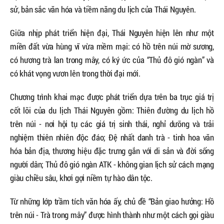
sử, bản sắc văn hóa và tiềm năng du lịch của Thái Nguyên.
Giữa nhịp phát triển hiện đại, Thái Nguyên hiện lên như một
miền đất vừa hùng vĩ vừa mềm mại: có hồ trên núi mờ sương,
có hương trà lan trong mây, có ký ức của “Thủ đô gió ngàn” và
có khát vọng vươn lên trong thời đại mới.
Chương trình khai mạc được phát triển dựa trên ba trục giá trị
cốt lõi của du lịch Thái Nguyên gồm: Thiên đường du lịch hồ
trên núi - nơi hội tụ các giá trị sinh thái, nghỉ dưỡng và trải
nghiệm thiên nhiên độc đáo; Đệ nhất danh trà - tinh hoa văn
hóa bản địa, thương hiệu đặc trưng gắn với di sản và đời sống
người dân; Thủ đô gió ngàn ATK - không gian lịch sử cách mạng
giàu chiều sâu, khơi gợi niềm tự hào dân tộc.
Từ những lớp trầm tích văn hóa ấy, chủ đề “Bản giao hưởng: Hồ
trên núi - Trà trong mây” được hình thành như một cách gọi giàu