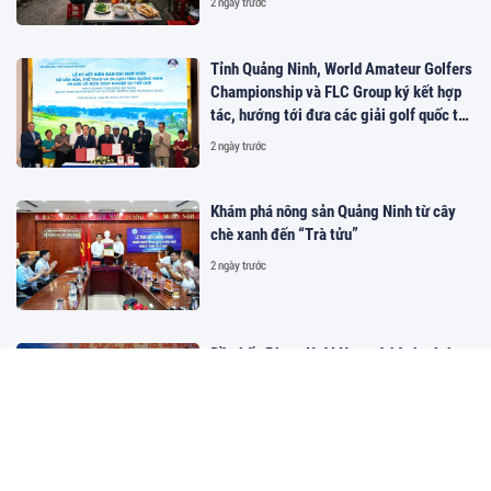
2 ngày trước
Tỉnh Quảng Ninh, World Amateur Golfers
Championship và FLC Group ký kết hợp
tác, hướng tới đưa các giải golf quốc tế
đến Việt Nam
2 ngày trước
Khám phá nông sản Quảng Ninh từ cây
chè xanh đến “Trà tửu”
2 ngày trước
Đầu bếp Phạm Hoài Nam và hành trình
khẳng định vị thế ẩm thực Việt trên bản
đồ thế giới
2 ngày trước