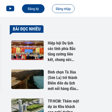
Đăng ký
Đăng nhập
BÀI ĐỌC NHIỀU
Hiệp hội Du lịch
các tỉnh phía Bắc
tăng cường liên
kết, chung sức
phát triển du lịch
Việt Nam
Bình chọn Tà Xùa
(Sơn La) trở thành
Điểm đến du lịch
mới nổi hàng đầu
Châu Á 2026
TP.HCM: Thêm một
dự án Khu khách