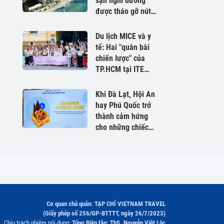
sạn nghỉ dưỡng
được tháo gỡ nút
thắt pháp lý
Du lịch MICE và y
tế: Hai "quân bài
chiến lược" của
TP.HCM tại ITE
HCMC 2026
Khi Đà Lạt, Hội An
hay Phú Quốc trở
thành cảm hứng
cho những chiếc
bánh mùa hè
Cơ quan chủ quản: TẠP CHÍ VIETNAM TRAVEL
(Giấy phép số 256/GP-BTTTT, ngày 26/7/2023)
Chịu trách nhiệm nội dung:
Tổng Biên tập: ThS. Nguyễn Việt Lộc