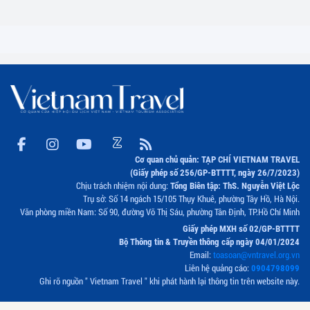
Cơ quan chủ quản: TẠP CHÍ VIETNAM TRAVEL
(Giấy phép số 256/GP-BTTTT, ngày 26/7/2023)
Chịu trách nhiệm nội dung:
Tổng Biên tập: ThS. Nguyễn Việt Lộc
Trụ sở: Số 14 ngách 15/105 Thụy Khuê, phường Tây Hồ, Hà Nội.
Văn phòng miền Nam: Số 90, đường Võ Thị Sáu, phường Tân Định, TP.Hồ Chí Minh
Giấy phép MXH số 02/GP-BTTTT
Bộ Thông tin & Truyền thông cấp ngày 04/01/2024
Email:
toasoan@vntravel.org.vn
Liên hệ quảng cáo:
0904798099
Ghi rõ nguồn " Vietnam Travel " khi phát hành lại thông tin trên website này.