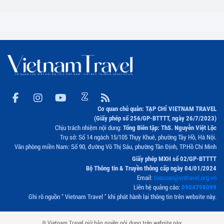
Cơ quan chủ quản: TẠP CHÍ VIETNAM TRAVEL
(Giấy phép số 256/GP-BTTTT, ngày 26/7/2023)
Chịu trách nhiệm nội dung:
Tổng Biên tập: ThS. Nguyễn Việt Lộc
Trụ sở: Số 14 ngách 15/105 Thụy Khuê, phường Tây Hồ, Hà Nội.
Văn phòng miền Nam: Số 90, đường Võ Thị Sáu, phường Tân Định, TP.Hồ Chí Minh
Giấy phép MXH số 02/GP-BTTTT
Bộ Thông tin & Truyền thông cấp ngày 04/01/2024
Email:
toasoan@vntravel.org.vn
Liên hệ quảng cáo:
0904798099
Ghi rõ nguồn " Vietnam Travel " khi phát hành lại thông tin trên website này.
® Vietnam Travel giữ bản quyền nội dung trên website này.