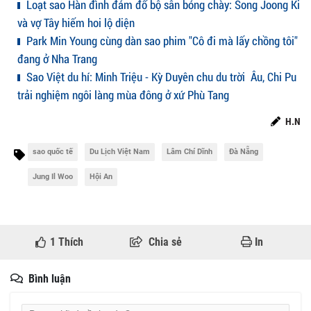
Loạt sao Hàn đình đám đổ bộ sân bóng chày: Song Joong Ki
và vợ Tây hiếm hoi lộ diện
Park Min Young cùng dàn sao phim "Cô đi mà lấy chồng tôi"
đang ở Nha Trang
Sao Việt du hí: Minh Triệu - Kỳ Duyên chu du trời Âu, Chi Pu
trải nghiệm ngôi làng mùa đông ở xứ Phù Tang
H.N
sao quốc tế
Du Lịch Việt Nam
Lâm Chí Dĩnh
Đà Nẵng
Jung Il Woo
Hội An
1
Thích
Chia sẻ
In
Bình luận