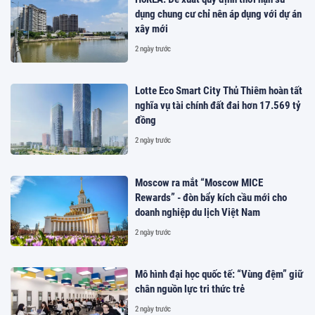
dụng chung cư chỉ nên áp dụng với dự án
xây mới
2 ngày trước
Lotte Eco Smart City Thủ Thiêm hoàn tất
nghĩa vụ tài chính đất đai hơn 17.569 tỷ
đồng
2 ngày trước
Moscow ra mắt “Moscow MICE
Rewards” - đòn bẩy kích cầu mới cho
doanh nghiệp du lịch Việt Nam
2 ngày trước
Mô hình đại học quốc tế: “Vùng đệm” giữ
chân nguồn lực tri thức trẻ
2 ngày trước