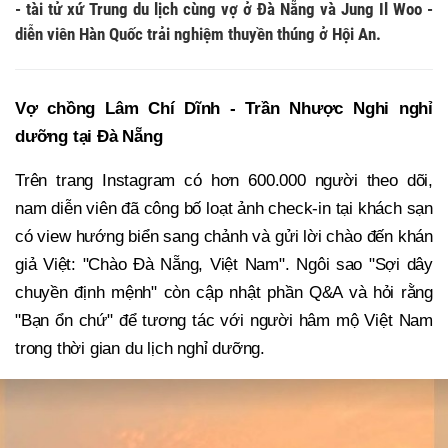
- tài tử xứ Trung du lịch cùng vợ ở Đà Nẵng và Jung Il Woo -
diễn viên Hàn Quốc trải nghiệm thuyền thúng ở Hội An.
Vợ chồng Lâm Chí Dĩnh - Trần Nhược Nghi nghỉ
dưỡng tại Đà Nẵng
Trên trang Instagram có hơn 600.000 người theo dõi,
nam diễn viên đã công bố loạt ảnh check-in tại khách sạn
có view hướng biển sang chảnh và gửi lời chào đến khán
giả Việt: "Chào Đà Nẵng, Việt Nam". Ngôi sao "Sợi dây
chuyền định mệnh" còn cập nhật phần Q&A và hỏi rằng
"Bạn ổn chứ" để tương tác với người hâm mộ Việt Nam
trong thời gian du lịch nghỉ dưỡng.