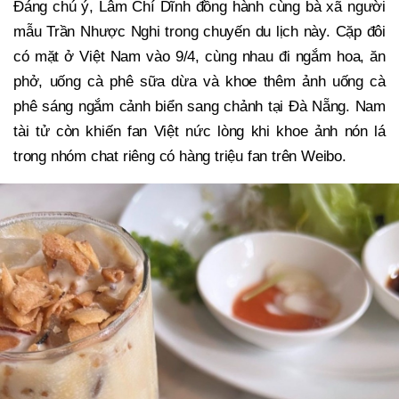
Đáng chú ý, Lâm Chí Dĩnh đồng hành cùng bà xã người
mẫu Trần Nhược Nghi trong chuyến du lịch này. Cặp đôi
có mặt ở Việt Nam vào 9/4, cùng nhau đi ngắm hoa, ăn
phở, uống cà phê sữa dừa và khoe thêm ảnh uống cà
phê sáng ngắm cảnh biển sang chảnh tại Đà Nẵng. Nam
tài tử còn khiến fan Việt nức lòng khi khoe ảnh nón lá
trong nhóm chat riêng có hàng triệu fan trên Weibo.