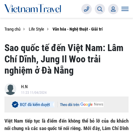
Trang chủ
Life Style
Văn hóa - Nghệ thuật - Giải trí
Sao quốc tế đến Việt Nam: Lâm
Chí Dĩnh, Jung Il Woo trải
nghiệm ở Đà Nẵng
H.N
11:23 11/04/2024
BQT đã kiểm duyệt
Theo dõi trên
Việt Nam tiếp tục là điểm đến không thể bỏ lỡ của du khách
nói chung và các sao quốc tế nói riêng. Mới đây, Lâm Chí Dĩnh