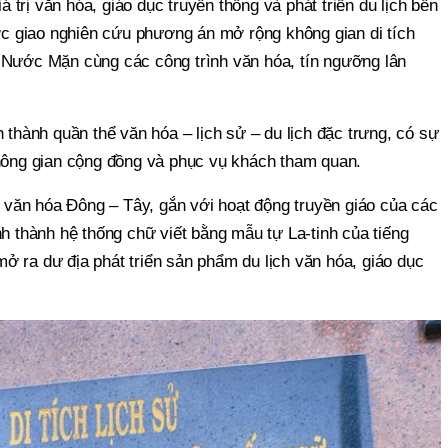
iá trị văn hóa, giáo dục truyền thống và phát triển du lịch bền
 giao nghiên cứu phương án mở rộng không gian di tích
 Nước Mặn cùng các công trình văn hóa, tín ngưỡng lân
h thành quần thể văn hóa – lịch sử – du lịch đặc trưng, có sự
không gian cộng đồng và phục vụ khách tham quan.
văn hóa Đông – Tây, gắn với hoạt động truyền giáo của các
nh thành hệ thống chữ viết bằng mẫu tự La-tinh của tiếng
y mở ra dư địa phát triển sản phẩm du lịch văn hóa, giáo dục