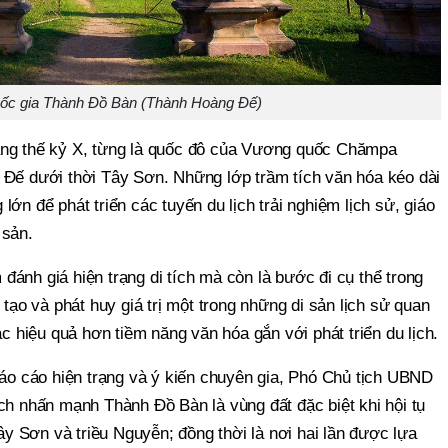
quốc gia Thành Đồ Bàn (Thành Hoàng Đế)
ảng thế kỷ X, từng là quốc đô của Vương quốc Chămpa
 Đế dưới thời Tây Sơn. Những lớp trầm tích văn hóa kéo dài
ớn để phát triển các tuyến du lịch trải nghiệm lịch sử, giáo
 sản.
ánh giá hiện trạng di tích mà còn là bước đi cụ thể trong
 tạo và phát huy giá trị một trong những di sản lịch sử quan
ác hiệu quả hơn tiềm năng văn hóa gắn với phát triển du lịch.
báo cáo hiện trạng và ý kiến chuyên gia, Phó Chủ tịch UBND
ch nhấn mạnh Thành Đồ Bàn là vùng đất đặc biệt khi hội tụ
 Sơn và triều Nguyễn; đồng thời là nơi hai lần được lựa