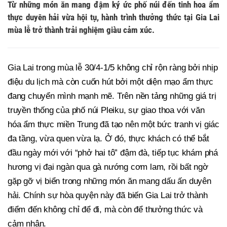
Từ những món ăn mang đậm ký ức phố núi đến tinh hoa ẩm
thực duyên hải vừa hội tụ, hành trình thưởng thức tại Gia Lai
mùa lễ trở thành trải nghiệm giàu cảm xúc.
Gia Lai trong mùa lễ 30/4-1/5 không chỉ rộn ràng bởi nhịp
điệu du lịch mà còn cuốn hút bởi một diện mạo ẩm thực
đang chuyển mình mạnh mẽ. Trên nền tảng những giá trị
truyền thống của phố núi Pleiku, sự giao thoa với văn
hóa ẩm thực miền Trung đã tạo nên một bức tranh vị giác
đa tầng, vừa quen vừa lạ. Ở đó, thực khách có thể bắt
đầu ngày mới với “phở hai tô” đậm đà, tiếp tục khám phá
hương vị đại ngàn qua gà nướng cơm lam, rồi bất ngờ
gặp gỡ vị biển trong những món ăn mang dấu ấn duyên
hải. Chính sự hòa quyện này đã biến Gia Lai trở thành
điểm đến không chỉ để đi, mà còn để thưởng thức và
cảm nhận.