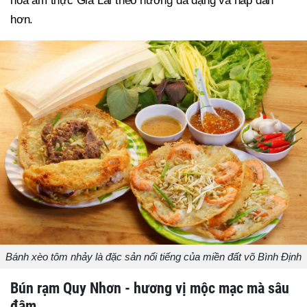
hóa ẩm thực Gia Lai theo hướng đa dạng và hấp dẫn
hơn.
Bánh xèo tôm nhảy là đặc sản nổi tiếng của miền đất võ Bình Định
Bún rạm Quy Nhơn - hương vị mộc mạc mà sâu
đậm