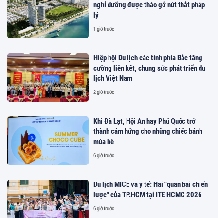
nghỉ dưỡng được tháo gỡ nút thắt pháp
lý
1 giờ trước
Hiệp hội Du lịch các tỉnh phía Bắc tăng
cường liên kết, chung sức phát triển du
lịch Việt Nam
2 giờ trước
Khi Đà Lạt, Hội An hay Phú Quốc trở
thành cảm hứng cho những chiếc bánh
mùa hè
6 giờ trước
Du lịch MICE và y tế: Hai "quân bài chiến
lược" của TP.HCM tại ITE HCMC 2026
6 giờ trước