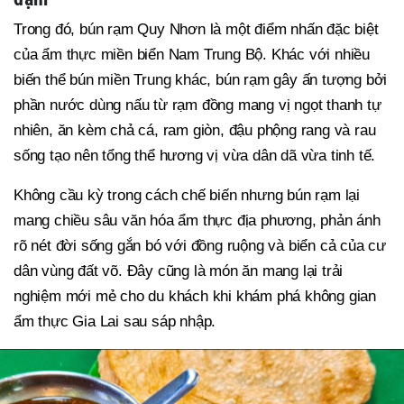
Trong đó, bún rạm Quy Nhơn là một điểm nhấn đặc biệt
của ẩm thực miền biển Nam Trung Bộ. Khác với nhiều
biến thể bún miền Trung khác, bún rạm gây ấn tượng bởi
phần nước dùng nấu từ rạm đồng mang vị ngọt thanh tự
nhiên, ăn kèm chả cá, ram giòn, đậu phộng rang và rau
sống tạo nên tổng thể hương vị vừa dân dã vừa tinh tế.
Không cầu kỳ trong cách chế biến nhưng bún rạm lại
mang chiều sâu văn hóa ẩm thực địa phương, phản ánh
rõ nét đời sống gắn bó với đồng ruộng và biển cả của cư
dân vùng đất võ. Đây cũng là món ăn mang lại trải
nghiệm mới mẻ cho du khách khi khám phá không gian
ẩm thực Gia Lai sau sáp nhập.