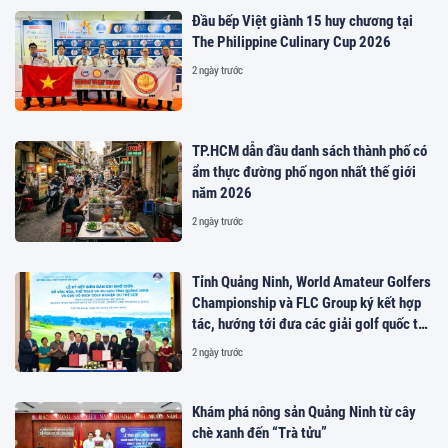
Đầu bếp Việt giành 15 huy chương tại
The Philippine Culinary Cup 2026
2 ngày trước
TP.HCM dẫn đầu danh sách thành phố có
ẩm thực đường phố ngon nhất thế giới
năm 2026
2 ngày trước
Tỉnh Quảng Ninh, World Amateur Golfers
Championship và FLC Group ký kết hợp
tác, hướng tới đưa các giải golf quốc tế
đến Việt Nam
2 ngày trước
Khám phá nông sản Quảng Ninh từ cây
chè xanh đến “Trà tửu”