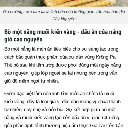
Gà nướng cơm lam lại là linh hồn của không gian văn hóa bản địa
Tây Nguyên
Bò một nắng muối kiến vàng - dấu ấn của nắng
gió cao nguyên
Bò một nắng là món ăn tiêu biểu cho sự sáng tạo trong
cách bảo quản thực phẩm của cư dân vùng Krông Pa.
Thịt bò sau khi tẩm ướp được phơi đúng một ngày nắng
cao nguyên, giúp lớp ngoài se lại nhưng bên trong vẫn
giữ độ mềm ngọt tự nhiên.
Điểm đặc biệt làm nên linh hồn món ăn chính là muối
kiến vàng, đây là loại gia vị độc đáo mang vị chua thanh
tự nhiên, cay nhẹ và béo bùi. Sự kết hợp giữa bò một
nắng và muối kiến vàng tạo nên dấu ấn vị giác rất riêng,
góp phần định hình thương hiệu ẩm thực Gia Lai trên bản