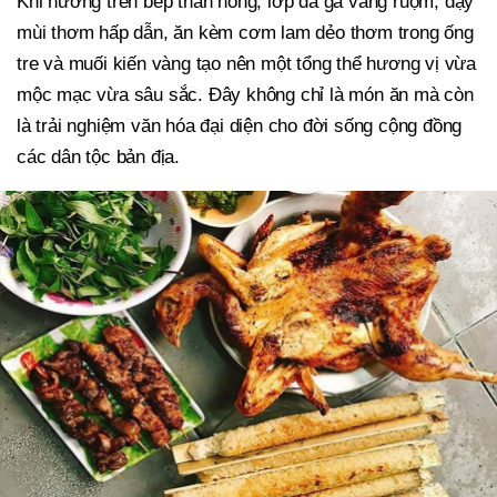
Khi nướng trên bếp than hồng, lớp da gà vàng ruộm, dậy
mùi thơm hấp dẫn, ăn kèm cơm lam dẻo thơm trong ống
tre và muối kiến vàng tạo nên một tổng thể hương vị vừa
mộc mạc vừa sâu sắc. Đây không chỉ là món ăn mà còn
là trải nghiệm văn hóa đại diện cho đời sống cộng đồng
các dân tộc bản địa.