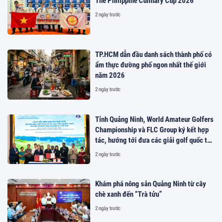
The Philippine Culinary Cup 2026
2 ngày trước
TP.HCM dẫn đầu danh sách thành phố có
ẩm thực đường phố ngon nhất thế giới
năm 2026
2 ngày trước
Tỉnh Quảng Ninh, World Amateur Golfers
Championship và FLC Group ký kết hợp
tác, hướng tới đưa các giải golf quốc tế
đến Việt Nam
2 ngày trước
Khám phá nông sản Quảng Ninh từ cây
chè xanh đến “Trà tửu”
2 ngày trước