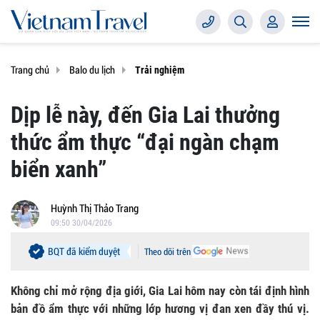
Trang chủ
Balo du lịch
Trải nghiệm
Dịp lễ này, đến Gia Lai thưởng
thức ẩm thực “đại ngàn chạm
biển xanh”
Huỳnh Thị Thảo Trang
09:50 30/04/2026
BQT đã kiểm duyệt
Theo dõi trên
Không chỉ mở rộng địa giới, Gia Lai hôm nay còn tái định hình
bản đồ ẩm thực với những lớp hương vị đan xen đầy thú vị.