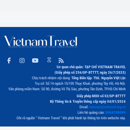
Cơ quan chủ quản: TẠP CHÍ VIETNAM TRAVEL
(Giấy phép số 256/GP-BTTTT, ngày 26/7/2023)
Chịu trách nhiệm nội dung:
Tổng Biên tập: ThS. Nguyễn Việt Lộc
Trụ sở: Số 14 ngách 15/105 Thụy Khuê, phường Tây Hồ, Hà Nội.
Văn phòng miền Nam: Số 90, đường Võ Thị Sáu, phường Tân Định, TP.Hồ Chí Minh
Giấy phép MXH số 02/GP-BTTTT
Bộ Thông tin & Truyền thông cấp ngày 04/01/2024
Email:
toasoan@vntravel.org.vn
Liên hệ quảng cáo:
0904798099
Ghi rõ nguồn " Vietnam Travel " khi phát hành lại thông tin trên website này.