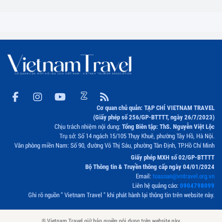
Cơ quan chủ quản: TẠP CHÍ VIETNAM TRAVEL
(Giấy phép số 256/GP-BTTTT, ngày 26/7/2023)
Chịu trách nhiệm nội dung:
Tổng Biên tập: ThS. Nguyễn Việt Lộc
Trụ sở: Số 14 ngách 15/105 Thụy Khuê, phường Tây Hồ, Hà Nội.
Văn phòng miền Nam: Số 90, đường Võ Thị Sáu, phường Tân Định, TP.Hồ Chí Minh
Giấy phép MXH số 02/GP-BTTTT
Bộ Thông tin & Truyền thông cấp ngày 04/01/2024
Email:
toasoan@vntravel.org.vn
Liên hệ quảng cáo:
0904798099
Ghi rõ nguồn " Vietnam Travel " khi phát hành lại thông tin trên website này.
® Vietnam Travel giữ bản quyền nội dung trên website này.