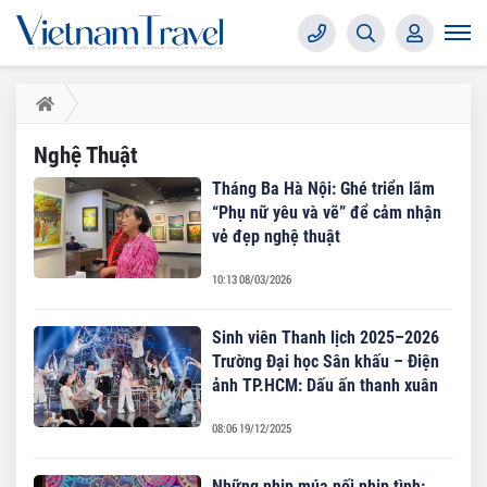
Nghệ Thuật
Tháng Ba Hà Nội: Ghé triển lãm
“Phụ nữ yêu và vẽ” để cảm nhận
vẻ đẹp nghệ thuật
10:13 08/03/2026
Sinh viên Thanh lịch 2025–2026
Trường Đại học Sân khấu – Điện
ảnh TP.HCM: Dấu ấn thanh xuân
08:06 19/12/2025
Những nhịp múa nối nhịp tình: