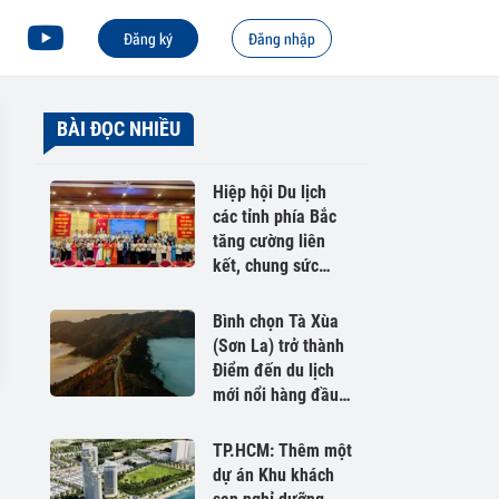
Đăng ký
Đăng nhập
BÀI ĐỌC NHIỀU
Hiệp hội Du lịch
các tỉnh phía Bắc
tăng cường liên
kết, chung sức
phát triển du lịch
Việt Nam
Bình chọn Tà Xùa
(Sơn La) trở thành
Điểm đến du lịch
mới nổi hàng đầu
Châu Á 2026
TP.HCM: Thêm một
dự án Khu khách