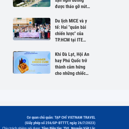
sạn nghỉ dưỡng
được tháo gỡ nút
thắt pháp lý
Du lịch MICE và y
tế: Hai "quân bài
chiến lược" của
TP.HCM tại ITE
HCMC 2026
Khi Đà Lạt, Hội An
hay Phú Quốc trở
thành cảm hứng
cho những chiếc
bánh mùa hè
Cơ quan chủ quản: TẠP CHÍ VIETNAM TRAVEL
(Giấy phép số 256/GP-BTTTT, ngày 26/7/2023)
Chịu trách nhiệm nội dung:
Tổng Biên tập: ThS. Nguyễn Việt Lộc