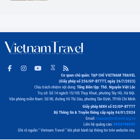
Cơ quan chủ quản: TẠP CHÍ VIETNAM TRAVEL
(Giấy phép số 256/GP-BTTTT, ngày 26/7/2023)
Chịu trách nhiệm nội dung:
Tổng Biên tập: ThS. Nguyễn Việt Lộc
Trụ sở: Số 14 ngách 15/105 Thụy Khuê, phường Tây Hồ, Hà Nội.
Văn phòng miền Nam: Số 90, đường Võ Thị Sáu, phường Tân Định, TP.Hồ Chí Minh
Giấy phép MXH số 02/GP-BTTTT
Bộ Thông tin & Truyền thông cấp ngày 04/01/2024
Email:
toasoan@vntravel.org.vn
Liên hệ quảng cáo:
0904798099
Ghi rõ nguồn " Vietnam Travel " khi phát hành lại thông tin trên website này.