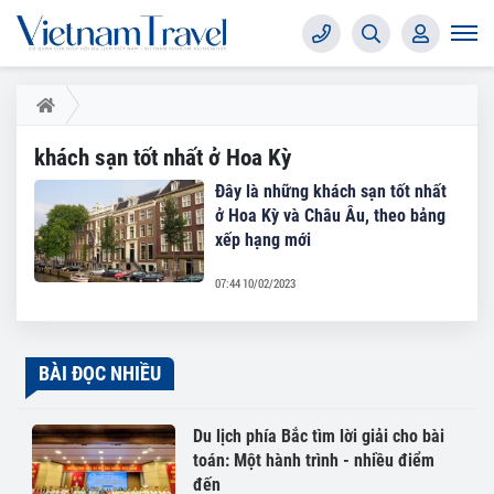
khách sạn tốt nhất ở Hoa Kỳ
Đây là những khách sạn tốt nhất
ở Hoa Kỳ và Châu Âu, theo bảng
xếp hạng mới
07:44 10/02/2023
BÀI ĐỌC NHIỀU
Du lịch phía Bắc tìm lời giải cho bài
toán: Một hành trình - nhiều điểm
đến