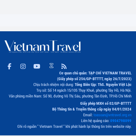
Cơ quan chủ quản: TẠP CHÍ VIETNAM TRAVEL
(Giấy phép số 256/GP-BTTTT, ngày 26/7/2023)
Chịu trách nhiệm nội dung:
Tổng Biên tập: ThS. Nguyễn Việt Lộc
Trụ sở: Số 14 ngách 15/105 Thụy Khuê, phường Tây Hồ, Hà Nội.
Văn phòng miền Nam: Số 90, đường Võ Thị Sáu, phường Tân Định, TP.Hồ Chí Minh
Giấy phép MXH số 02/GP-BTTTT
Bộ Thông tin & Truyền thông cấp ngày 04/01/2024
Email:
toasoan@vntravel.org.vn
Liên hệ quảng cáo:
0904798099
Ghi rõ nguồn " Vietnam Travel " khi phát hành lại thông tin trên website này.